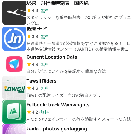
駅探 飛行機時刻表 国内線
4.3
無料
スタイリッシュな航空時刻表 お出迎えや旅行のプラニ
ングに
渋滞 ナビ
3.9
無料
高速道路と一般道の渋滞情報をすぐに確認できる！ 日
本道路交通情報センター（JARTIC）の渋滞情報を素早
く確認できるiPhone向けの交通情報アプリ
Current Location Data
4.9
無料
自分がどこにいるかを確認する簡単な方法
Tawsil Riders
4.6
無料
Tawsilの配達ライダー向けの独自アプリ
Fellbook: track Wainwrights
4.2
無料
あなたのウェインライトの旅を追跡するスマートな方法
kaida - photos geotagging