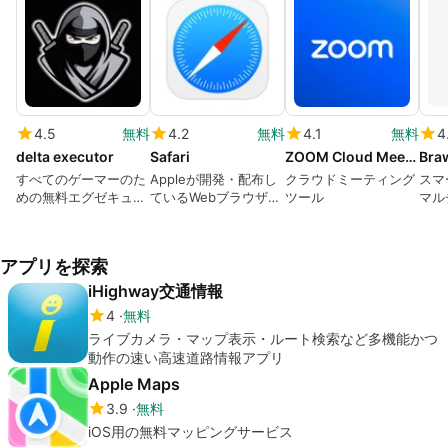
4.5
無料
4.2
無料
4.1
無料
4
delta executor
Safari
ZOOM Cloud Meetings
Braw
すべてのゲーマーのた
Appleが開発・配布し
クラウドミーティング
スマ
めの無料エグゼキュー
ているWebブラウザソ
ツール
マル
ター
フト
ム
アプリを探索
iHighway交通情報
4
無料
ライブカメラ・マップ表示・ルート検索など多機能かつ
動作の速い高速道路情報アプリ
Apple Maps
3.9
無料
iOS用の無料マッピングサービス