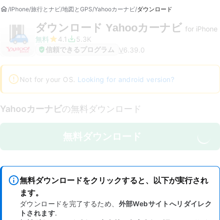
IPhone
旅行とナビ
地図とGPS
Yahooカーナビ
ダウンロード
ダウンロード
Yahooカーナビ
for iPhone
無料
4.1
5.3K
信頼できるプログラム
V
6.39.0
Not for your OS.
Looking for android version?
Yahooカーナビ
の無料ダウンロード
無料ダウンロード
無料ダウンロードをクリックすると、以下が実行され
ます。
ダウンロードを完了するため、
外部Webサイトへリダイレク
トされます
.